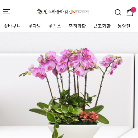
0
꽃바구니
꽃다발
꽃박스
축하화환
근조화환
동양란