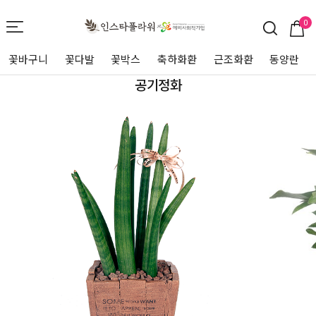
0
꽃바구니
꽃다발
꽃박스
축하화환
근조화환
동양란
공기정화