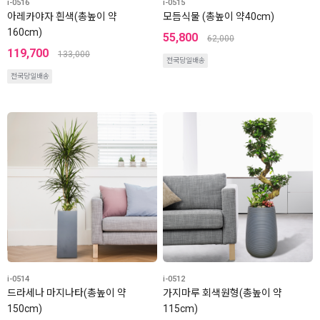
i-0516
i-0515
아레카야자 흰색(총높이 약
모듬식물 (총높이 약40cm)
160cm)
55,800
62,000
119,700
133,000
전국당일배송
전국당일배송
i-0514
i-0512
드라세나 마지나타(총높이 약
가지마루 회색원형(총높이 약
150cm)
115cm)