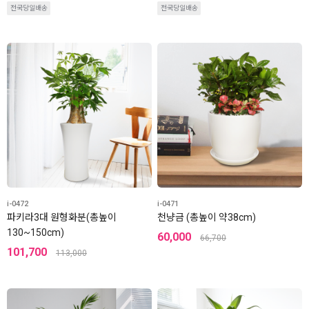
전국당일배송
전국당일배송
i-0472
i-0471
파키라3대 원형화분(총높이
천냥금 (총높이 약38cm)
130~150cm)
60,000
66,700
101,700
113,000