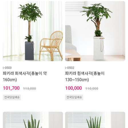
i-0503
i-0502
파키라 회색사각(총높이 약
파키라 흰색사각(총높이
160cm)
130~150cm)
101,700
100,000
113,000
110,000
전국당일배송
전국당일배송