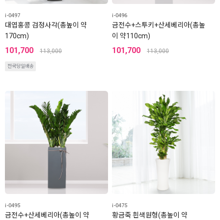
i-0497
i-0496
대엽홍콩 검정사각(총높이 약
금전수+스투키+산세베리아(총높
170cm)
이 약110cm)
101,700
101,700
113,000
113,000
전국당일배송
i-0495
i-0475
금전수+산세베리아(총높이 약
황금죽 흰색원형(총높이 약