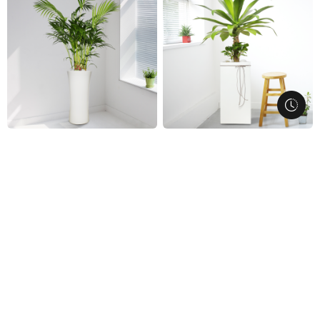
i-0470
i-0469
아레카야자 (총높이 약145cm)
아가베누아타 (총높이 약100cm)
101,700
144,000
113,000
160,000
전국당일배송