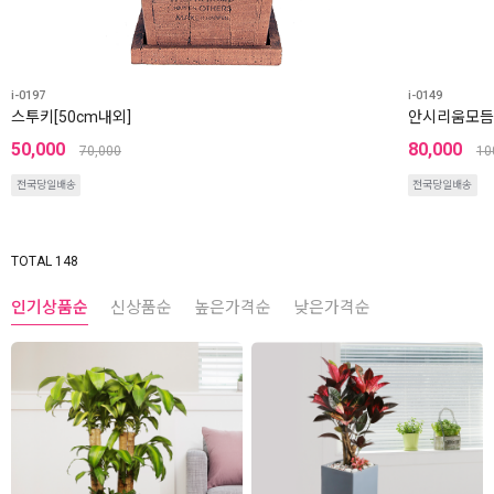
i-0197
i-0149
스투키[50cm내외]
안시리움모듬
50,000
80,000
70,000
10
전국당일배송
전국당일배송
TOTAL 148
인기상품순
신상품순
높은가격순
낮은가격순