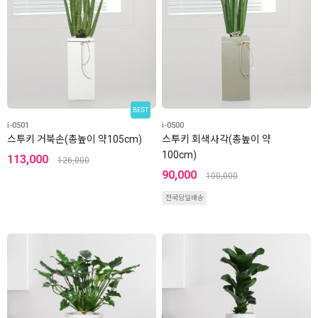
BEST
i-0501
i-0500
스투키 거북손(총높이 약105cm)
스투키 회색사각(총높이 약
100cm)
113,000
126,000
90,000
100,000
전국당일배송