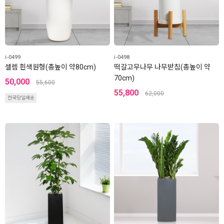
i-0499
i-0498
셀렘 흰색원형(총높이 약80cm)
떡갈고무나무 나무받침(총높이 약
70cm)
50,000
55,600
55,800
62,000
전국당일배송