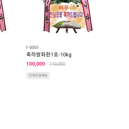
f-0005
축하쌀화환1호-10kg
100,000
110,000
전국당일배송