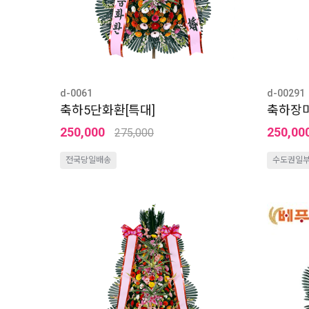
d-0061
d-00291
축하5단화환[특대]
축하장
250,000
250,00
275,000
전국당일배송
수도권일