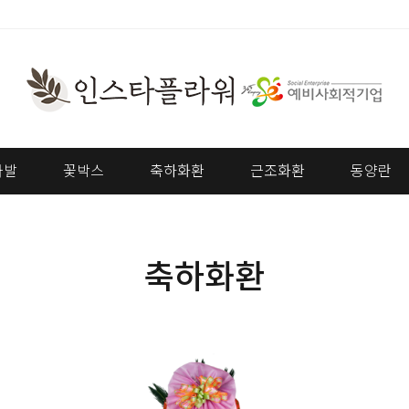
다발
꽃박스
축하화환
근조화환
동양란
축하화환