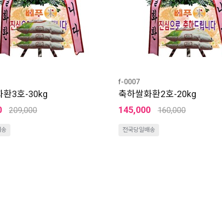
f-0007
환3호-30kg
축하쌀화환2호-20kg
0
145,000
209,000
160,000
배송
전국당일배송