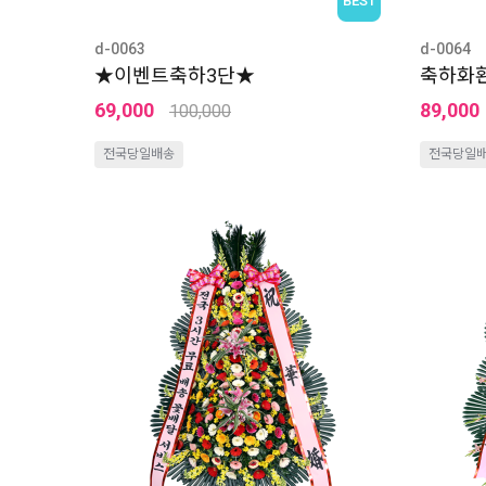
d-0063
d-0064
★이벤트축하3단★
축하화
69,000
89,000
100,000
전국당일배송
전국당일