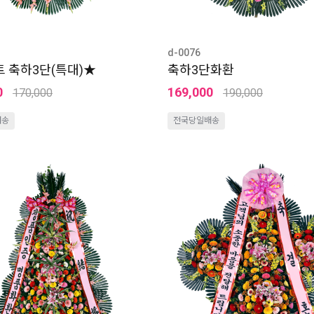
d-0076
 축하3단(특대)★
축하3단화환
0
169,000
170,000
190,000
배송
전국당일배송