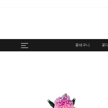
꽃바구니
꽃