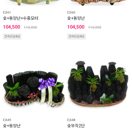
E2i61
E2i60
숯+동양난+수중모터
숯+동양난
104,500
104,500
110,000
110,000
전국당일배송
전국당일배송
E2i49
E2i48
숯+동양난
숯부작2단