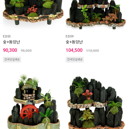
E2i53
E2i59
숯+동양난
숯+동양난
90,300
104,500
95,000
110,000
전국당일배송
전국당일배송