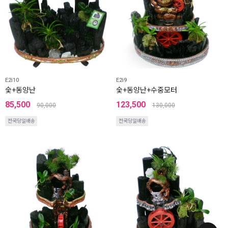
E2i10
E2i9
숯+동양난
숯+동양난+수중모터
85,500
123,500
90,000
130,000
전국당일배송
전국당일배송