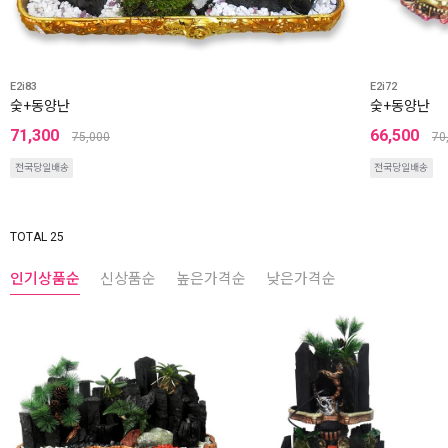
E2i83
E2i72
숯+동양난
숯+동양난
71,300
66,500
75,000
70
전국당일배송
전국당일배송
TOTAL 25
인기상품순
신상품순
높은가격순
낮은가격순