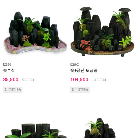
E2i63
E2i62
숯부작
숯+풍난 보급종
85,500
104,500
90,000
110,000
전국당일배송
전국당일배송