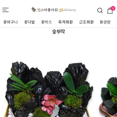
0
꽃바구니
꽃다발
꽃박스
축하화환
근조화환
동양란
숯부작