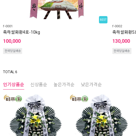
BEST
f-0001
f-0002
축하쌀화환4호-10kg
축하쌀화환5호
100,000
130,000
전국당일배송
전국당일배송
TOTAL 6
인기상품순
신상품순
높은가격순
낮은가격순