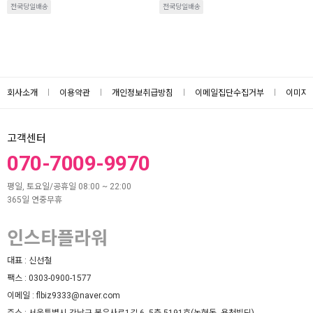
전국당일배송
전국당일배송
회사소개
이용약관
개인정보취급방침
이메일집단수집거부
이미지
고객센터
070-7009-9970
평일, 토요일/공휴일 08:00 ~ 22:00
365일 연중무휴
인스타플라워
대표 :
신선철
팩스 :
0303-0900-1577
이메일 :
flbiz9333@naver.com
주소 :
서울특별시 강남구 봉은사로1길 6, 5층 5191호(논현동, 용천빌딩)