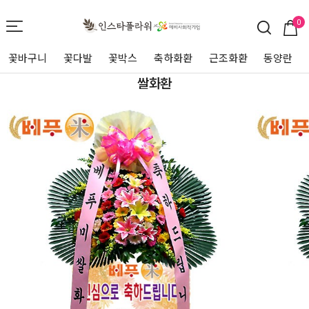
0
꽃바구니
꽃다발
꽃박스
축하화환
근조화환
동양란
쌀화환