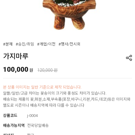
#분재
#승진/취임
#개업/이전
#행사/전시회
가지마루
100,000
원
120,000 원
본 상품 이미지는 일반 기준으로 제작 되었습니다.
알뜰/일반/고급 차이는 꽃송이의 크기와 풍성도 차이가 있습니다.
배송되는 제품의 꽃,화분,소재,부속품(포장,바구니,리본,카드,데코)등은 이미지와
별도로 시즌이나 배송지역에 따라 다를 수 있습니다
상품코드
j-0004
배송가능지역
전국당일배송