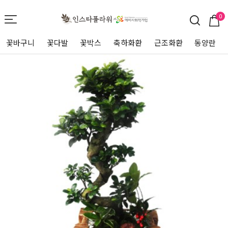
0
꽃바구니
꽃다발
꽃박스
축하화환
근조화환
동양란