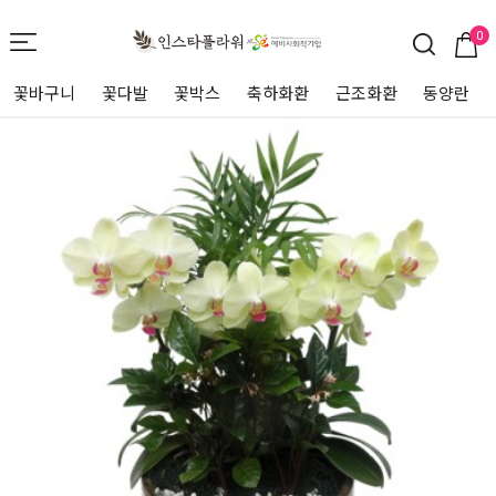
0
꽃바구니
꽃다발
꽃박스
축하화환
근조화환
동양란