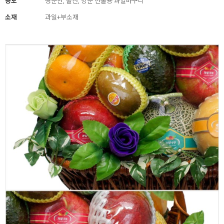
용도
병문안, 출산, 방문 선물용 과일바구니
소재
과일+부소재