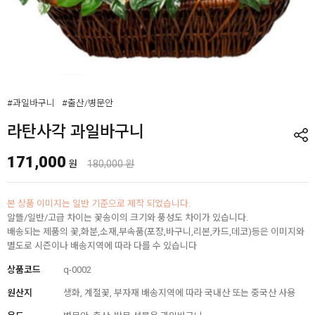
#과일바구니
#출산/병문안
라탄사각 과일바구니
171,000
원
180,000 원
본 상품 이미지는 일반 기준으로 제작 되었습니다.
알뜰/일반/고급 차이는 꽃송이의 크기와 풍성도 차이가 있습니다.
배송되는 제품의 꽃,화분,소재,부속품(포장,바구니,리본,카드,데코)등은 이미지와
별도로 시즌이나 배송지역에 따라 다를 수 있습니다
상품코드
q-0002
원산지
생화, 계절꽃, 부자재 배송지역에 따라 국내산 또는 중국산 사용