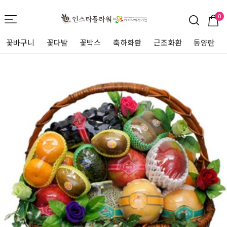
0
꽃바구니
꽃다발
꽃박스
축하화환
근조화환
동양란