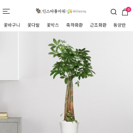
0
꽃바구니
꽃다발
꽃박스
축하화환
근조화환
동양란