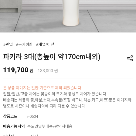
#관엽
#공기정화
#개업/이전
파키라 3대(총높이 약170cm내외)
119,700
원
133,000 원
본 상품 이미지는 일반 기준으로 제작 되었습니다.
알뜰/일반/고급 차이는 꽃송이의 크기와 풍성도 차이가 있습니다.
배송되는 제품의 꽃,화분,소재,부속품(포장,바구니,리본,카드,데코)등은 이미지와
별도로 시즌이나 배송지역에 따라 다를 수 있습니다
상품코드
i-0504
배송가능지역
수도권일부배송/광역시배송