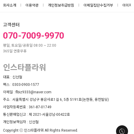
회사소개
이용약관
개인정보취급방침
이메일집단수집거부
이미지
고객센터
070-7009-9970
평일, 토요일/공휴일 08:00 ~ 22:00
365일 연중무휴
인스타플라워
대표 :
신선철
팩스 :
0303-0900-1577
이메일 :
flbiz9333@naver.com
주소 :
서울특별시 강남구 봉은사로1길 6, 5층 5191호(논현동, 용천빌딩)
사업자등록번호 :
361-87-01749
통신판매업신고 :
제 2021-서울강남-00422호
개인정보책임자 :
신선철
Copyright ⓒ 인스타플라워 All Rights Reserved.