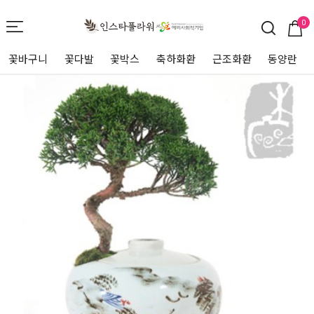
0
꽃바구니
꽃다발
꽃박스
축하화환
근조화환
동양란